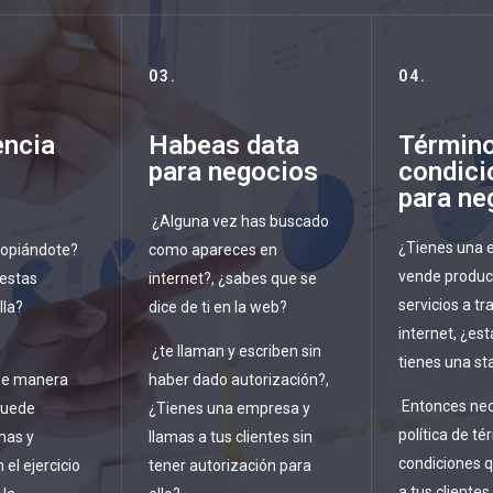
03.
04.
ncia
Habeas data
Término
para negocios
condici
para ne
u
¿Alguna vez has buscado
¿Tienes una 
opiándote?
como apareces en
vende produc
 estas
internet?, ¿sabes que se
servicios a tr
lla?
dice de ti en la web?
internet, ¿es
¿te llaman y escriben sin
tienes una st
de manera
haber dado autorización?,
Entonces nec
puede
¿Tienes una empresa y
política de té
mas y
llamas a tus clientes sin
condiciones q
el ejercicio
tener autorización para
a tus clientes