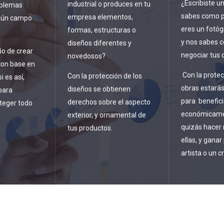
¿Escribiste un
industrial o produces en tu
oblemas
sabes como p
empresa elementos,
lgún campo
eres un fotóg
formas, estructuras o
y nos sabes 
diseños diferentes y
o de crear
negociar tus 
novedosos?
on base en
Con la protec
Con la protección de los
i es así,
obras estarás
diseños se obtienen
para
para benefici
derechos sobre el aspecto
teger todo
económicame
exterior, y ornamental de
quizás hacer
tus productos.
ellas, y ganar
artista o un c