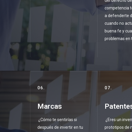
del derecho de
competencia 
a defenderte d
cuando no act
buena fe y cu
problemas en t
06.
07.
Marcas
Patente
¿Cómo te sentirías si
¿Eres un inven
después de invertir en tu
prototipos de 