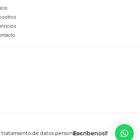
icio
osotros
ervicios
ontacto
Escríbenos!!
e tratamiento de datos personales