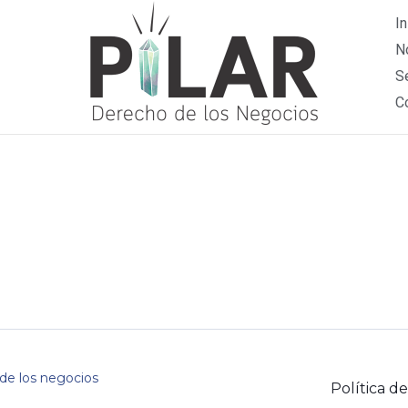
In
N
S
C
de los negocios
Política d