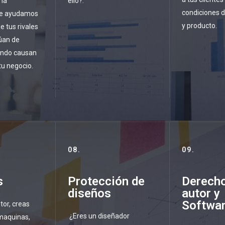
 la
ello?.
condiciones d
te ayudamos
y producto.
e tus rivales
úan de
ando causan
u negocio.
08.
09.
s
Protección de
Derech
diseños
autor y
Softwa
tor, creas
¿Eres un diseñador
maquinas,