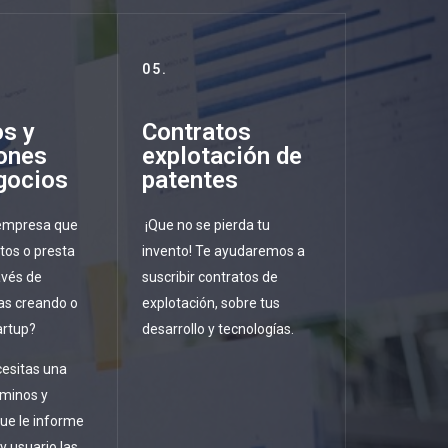
05.
s y
Contratos
ones
explotación de
gocios
patentes
empresa que
¡Que no se pierda tu
tos o presta
invento! Te ayudaremos a
avés de
suscribir contratos de
tas creando o
explotación, sobre tus
artup?
desarrollo y tecnologías.
esitas una
rminos y
ue le informe
 y usuario las