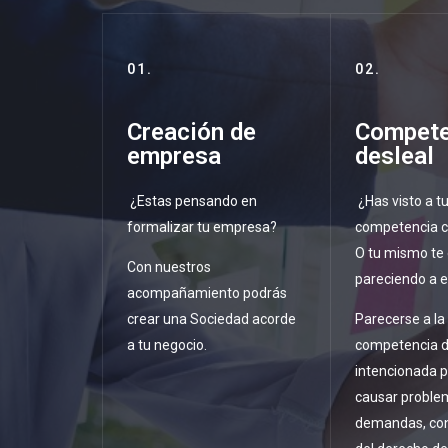
01.
02.
Creación de
Compete
empresa
desleal
¿Estas pensando en
¿Has visto a t
formalizar tu empresa?
competencia c
O tu mismo te
Con nuestros
pareciendo a e
acompañamiento podrás
crear una Sociedad acorde
Parecerse a la
a tu negocio.
competencia 
intencionada 
causar proble
demandas, con 